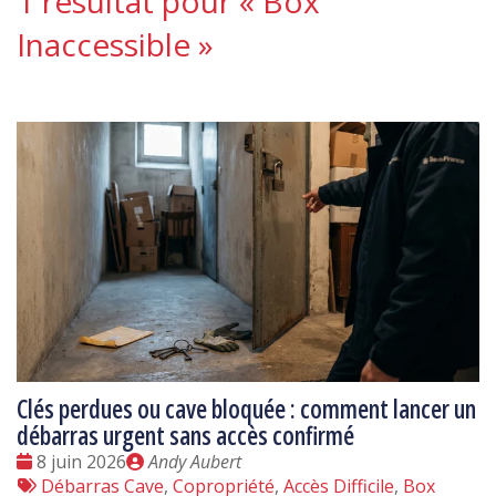
1 résultat pour «
Box
Inaccessible
»
Clés perdues ou cave bloquée : comment lancer un
débarras urgent sans accès confirmé
Date
Publié
8 juin 2026
Andy Aubert
:
Tags
par
Débarras Cave
,
Copropriété
,
Accès Difficile
,
Box