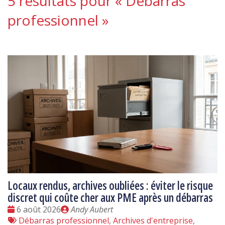
5 résultats pour «
Débarras
professionnel
»
Locaux rendus, archives oubliées : éviter le risque
discret qui coûte cher aux PME après un débarras
Date
Publié
6 août 2026
Andy Aubert
:
Tags
par
Débarras professionnel
,
Archives d'entreprise
,