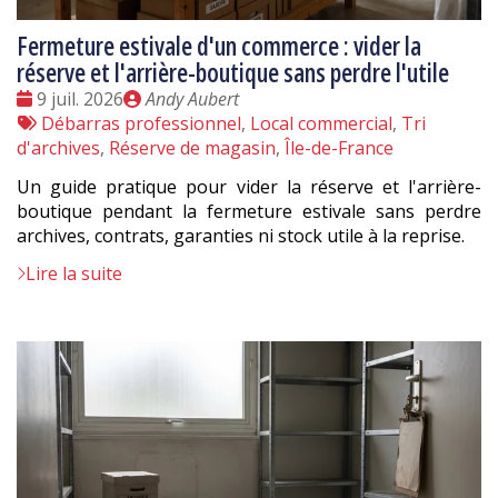
Fermeture estivale d'un commerce : vider la
réserve et l'arrière-boutique sans perdre l'utile
Date
Publié
9 juil. 2026
Andy Aubert
:
Tags
par
Débarras professionnel
,
Local commercial
,
Tri
:
d'archives
,
Réserve de magasin
,
Île-de-France
Un guide pratique pour vider la réserve et l'arrière-
boutique pendant la fermeture estivale sans perdre
archives, contrats, garanties ni stock utile à la reprise.
Lire la suite