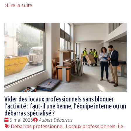
Lire la suite
Vider des locaux professionnels sans bloquer
l'activité : faut-il une benne, l'équipe interne ou un
débarras spécialisé ?
Date
Publié
5 mai 2026
Aubert Débarras
:
Tags
par
Débarras professionnel
,
Locaux professionnels
,
Île-