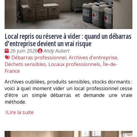
Local repris ou réserve à vider : quand un débarras
d'entreprise devient un vrai risque
Date
Publié
26 juin 2026
Andy Aubert
:
Tags
par
Débarras professionnel
,
Archives d'entreprise
,
:
Déchets sensibles
,
Locaux professionnels
,
Île-de-
France
Archives oubliées, produits sensibles, stocks dormants :
voici à quel moment vider un local professionnel cesse
d'être un simple débarras et demande une vraie
méthode.
Lire la suite