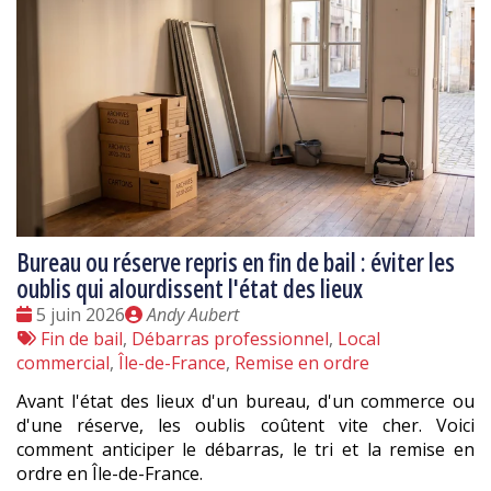
Bureau ou réserve repris en fin de bail : éviter les
oublis qui alourdissent l'état des lieux
Date
Publié
5 juin 2026
Andy Aubert
:
Tags
par
Fin de bail
,
Débarras professionnel
,
Local
:
commercial
,
Île-de-France
,
Remise en ordre
Avant l'état des lieux d'un bureau, d'un commerce ou
d'une réserve, les oublis coûtent vite cher. Voici
comment anticiper le débarras, le tri et la remise en
ordre en Île-de-France.