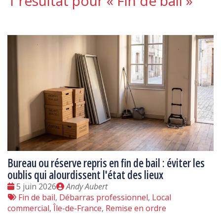
1 résultat pour «
Fin de bail
»
Bureau ou réserve repris en fin de bail : éviter les
oublis qui alourdissent l'état des lieux
Date
Publié
5 juin 2026
Andy Aubert
:
Tags
par
Fin de bail
,
Débarras professionnel
,
Local
:
commercial
,
Île-de-France
,
Remise en ordre