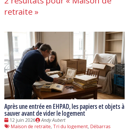
2 résultats pour «
Maison de
retraite
»
Après une entrée en EHPAD, les papiers et objets à
sauver avant de vider le logement
Date
Publié
12 juin 2026
Andy Aubert
:
Tags
par
Maison de retraite
,
Tri du logement
,
Débarras