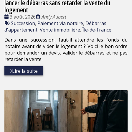
lancer le débarras sans retarder la vente du
logement
Date
Publié
3 août 2026
Andy Aubert
:
Tags
par
Succession
,
Paiement via notaire
,
Débarras
:
d'appartement
,
Vente immobilière
,
Île-de-France
Dans une succession, faut-il attendre les fonds du
notaire avant de vider le logement ? Voici le bon ordre
pour demander un devis, valider le débarras et ne pas
retarder la vente.
Lire la suite