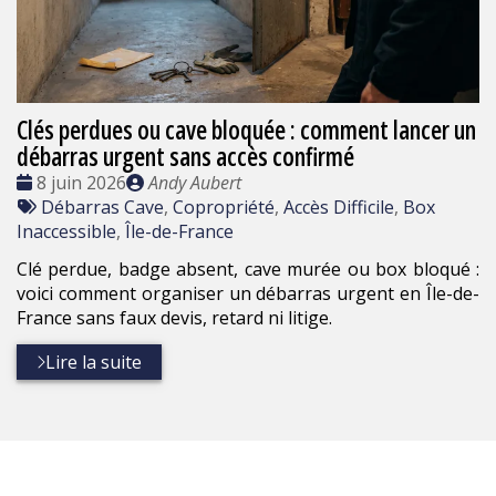
Clés perdues ou cave bloquée : comment lancer un
débarras urgent sans accès confirmé
Date
Publié
8 juin 2026
Andy Aubert
:
Tags
par
Débarras Cave
,
Copropriété
,
Accès Difficile
,
Box
:
Inaccessible
,
Île-de-France
Clé perdue, badge absent, cave murée ou box bloqué :
voici comment organiser un débarras urgent en Île-de-
France sans faux devis, retard ni litige.
Lire la suite