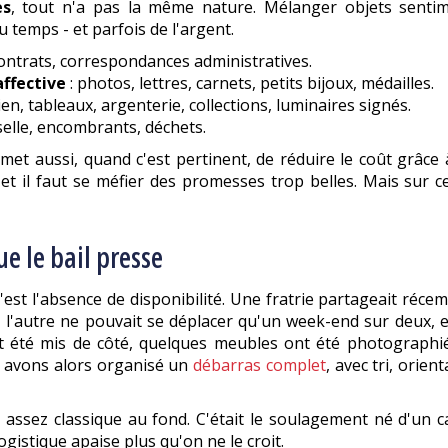
ès
, tout n'a pas la même nature. Mélanger objets sentim
u temps - et parfois de l'argent.
, contrats, correspondances administratives.
affective
: photos, lettres, carnets, petits bijoux, médailles.
ien, tableaux, argenterie, collections, luminaires signés.
sselle, encombrants, déchets.
rmet aussi, quand c'est pertinent, de réduire le coût grâce
 et il faut se méfier des promesses trop belles. Mais sur c
ue le bail presse
 C'est l'absence de disponibilité. Une fratrie partageait ré
n, l'autre ne pouvait se déplacer qu'un week-end sur deux, 
nt été mis de côté, quelques meubles ont été photographi
s avons alors organisé un
débarras complet
, avec tri, orie
assez classique au fond. C'était le soulagement né d'un cad
ogistique apaise plus qu'on ne le croit.