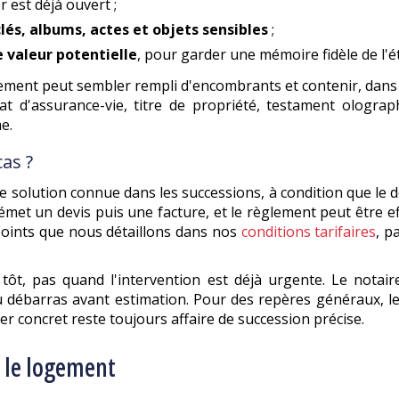
r est déjà ouvert ;
clés, albums, actes et objets sensibles
;
e valeur potentielle
, pour garder une mémoire fidèle de l'éta
ogement peut sembler rempli d'encombrants et contenir, dans
at d'assurance-vie, titre de propriété, testament olograph
e.
as ?
e solution connue dans les successions, à condition que le d
émet un devis puis une facture, et le règlement peut être e
 points que nous détaillons dans nos
conditions tarifaires
, p
ôt, pas quand l'intervention est déjà urgente. Le notaire p
u débarras avant estimation. Pour des repères généraux, l
ier concret reste toujours affaire de succession précise.
r le logement