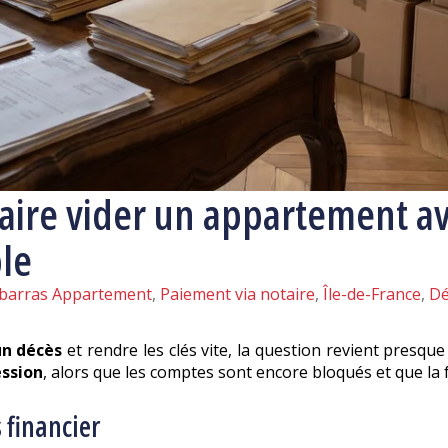
faire vider un appartement a
ble
barras Appartement
,
Paiement via notaire
,
Île-de-France
,
Dé
un décès
et rendre les clés vite, la question revient presq
ession
, alors que les comptes sont encore bloqués et que la f
 financier