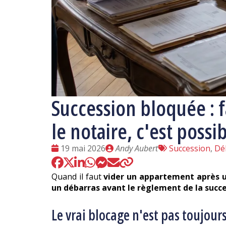
Succession bloquée : 
le notaire, c'est possi
Date
Publié
Tags
19 mai 2026
Andy Aubert
Succession
,
Dé
:
par
:
Quand il faut
vider un appartement après 
un débarras avant le règlement de la succ
Le vrai blocage n'est pas toujours