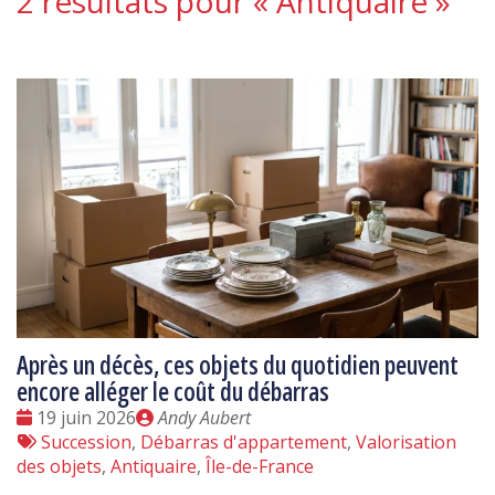
2 résultats pour «
Antiquaire
»
Après un décès, ces objets du quotidien peuvent
encore alléger le coût du débarras
Date
Publié
19 juin 2026
Andy Aubert
:
Tags
par
Succession
,
Débarras d'appartement
,
Valorisation
:
des objets
,
Antiquaire
,
Île-de-France