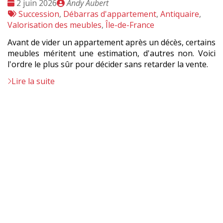
Date
Publié
2 juin 2026
Andy Aubert
:
Tags
par
Succession
,
Débarras d'appartement
,
Antiquaire
,
:
Valorisation des meubles
,
Île-de-France
Avant de vider un appartement après un décès, certains
meubles méritent une estimation, d'autres non. Voici
l'ordre le plus sûr pour décider sans retarder la vente.
Lire la suite