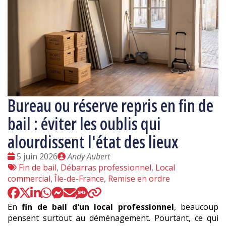
Bureau ou réserve repris en fin de
bail : éviter les oublis qui
alourdissent l'état des lieux
Date
Publié
5 juin 2026
Andy Aubert
:
Tags
par
Fin de bail
,
Débarras professionnel
,
Local
:
commercial
,
Île-de-France
,
Remise en ordre
En
fin de bail d'un local professionnel
, beaucoup
pensent surtout au déménagement. Pourtant, ce qui