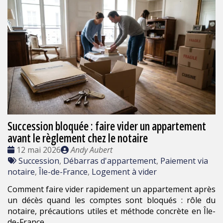
Succession bloquée : faire vider un appartement
avant le règlement chez le notaire
Date
Publié
12 mai 2026
Andy Aubert
:
Tags
par
Succession
,
Débarras d'appartement
,
Paiement via
:
notaire
,
Île-de-France
,
Logement à vider
Comment faire vider rapidement un appartement après
un décès quand les comptes sont bloqués : rôle du
notaire, précautions utiles et méthode concrète en Île-
de-France.