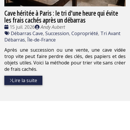
Cave héritée à Paris : le tri d'une heure qui évite
les frais cachés après un débarras
Date
Publié
15 juil. 2026
Andy Aubert
:
Tags
par
Débarras Cave
,
Succession
,
Copropriété
,
Tri Avant
:
Débarras
,
Île-de-France
Après une succession ou une vente, une cave vidée
trop vite peut faire perdre des clés, des papiers et des
objets utiles. Voici la méthode pour trier vite sans créer
de frais cachés.
Lire la suite